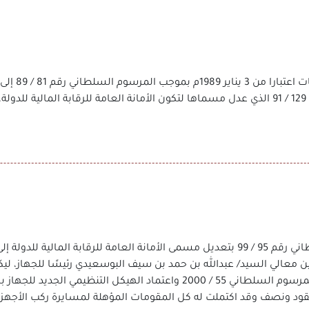
ديسمبر 1991م صدر المرسوم السلطاني رقم 129 / 91 الذي عدل مسماها لتكون الأمانة العامة للرقا
بتاريخ 22 نوفمبر 1999م صدر المرسوم السلطاني رقم 95 / 99 بتعديل مسمى الأمانة العامة للر
عيين معالي السيد/ عبدالله بن حمد بن سيف البوسعيدي رئيسًا للجهاز، ل
عقود ونصف وقد اكتملت له كل المقومات المؤهلة لمسايرة ركب الأجهزة ال