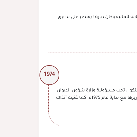
تدقيق الحسابات بالمديرية العامة للمالية وكان دورها يقتصر على تدقيق
1974
ئرة تدقيق الحسابات عن دائرة المالية وفقاً للمرسوم السلطاني رقم 6 / 74 الصادر بتاريخ 12 فبراير 1974م لتكون تحت مسؤولية وزارة شؤون الديوان
السلطاني، وأُنيط بها الرقابة المالية على الأجهزة الإدارية ومعالجة ما يعن لها من ملاحظات، ثم شرعت في إبلاغ تقاريرها مع بداية عام 1975م، كما عُنيت آنذاك