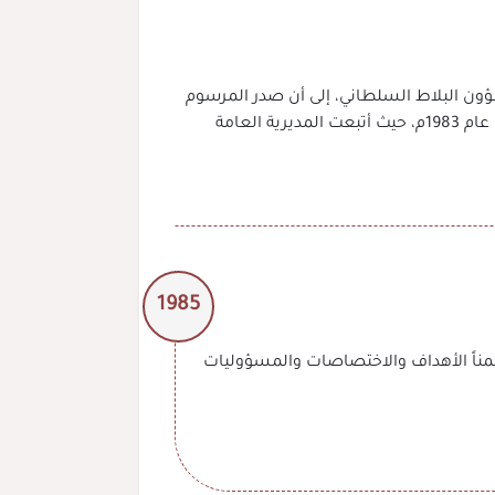
عت دائرة تدقيق الحسابات إلى وزارة شؤون البلاط السلطاني، إلى أن صدر المرسوم
السلطاني رقم 24 / 81 باعتماد الهيكل التنظيمي لهذه الوزارة وتحولت الدائرة إلى مديرية عامة لتدقيق الحسابات حتى عام 1983م، حيث أتبعت المديرية العامة
1985
تص بتنظيم تدقيق حسابات الدولة بتاريخ 10 مارس 1985م بالمرسوم السلطاني رقم 36 / 85 متضمناً الأهداف والاختصاصات والمسؤوليات